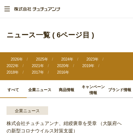
メ
イ
ン
コ
ン
テ
ニュース一覧
( 6ページ目 )
ン
ツ
に
移
動
2026年
2025年
2024年
2023年
2022年
2021年
2020年
2019年
2018年
2017年
2016年
キャンペーン
すべて
企業ニュース
商品情報
ブランド情報
情報
企業ニュース
株式会社チュチュアンナ、紺綬褒章を受章 （大阪府へ
の新型コロナウイルス対策支援）