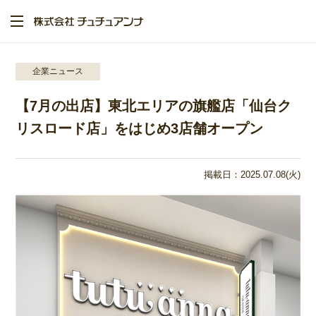
メ
イ
ン
コ
ン
テ
企業ニュース
ン
ツ
【7月の出店】東北エリアの旗艦店「仙台ク
に
移
リスロード店」をはじめ3店舗オープン
動
掲載日：2025.07.08(火)