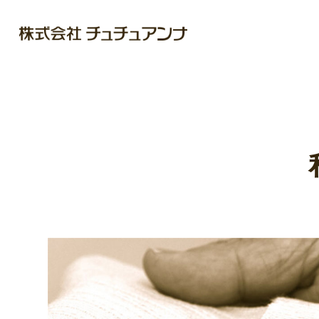
メ
イ
ン
コ
ン
テ
ン
ツ
に
移
動